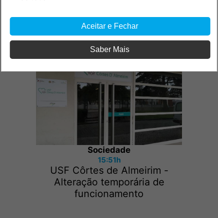
Aceitar e Fechar
Outras notícias
Saber Mais
Sociedade
15:51h
USF Côrtes de Almeirim -
Alteração temporária de
funcionamento