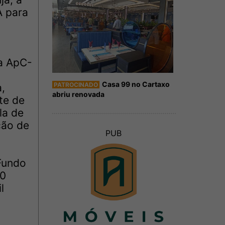
A para
 a ApC-
Casa 99 no Cartaxo
PATROCINADO
,
abriu renovada
te de
la de
ção de
PUB
Fundo
50
l