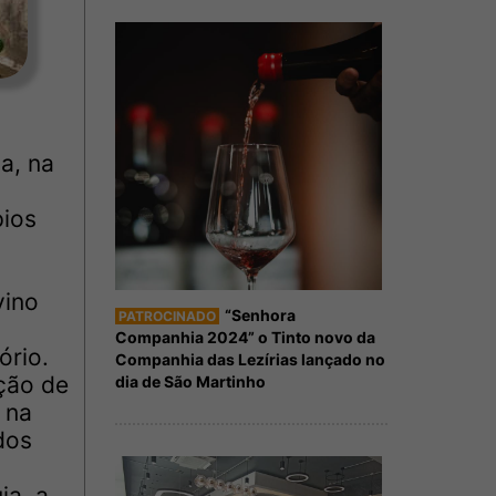
a, na
pios
vino
“Senhora
PATROCINADO
Companhia 2024” o Tinto novo da
ório.
Companhia das Lezírias lançado no
ação de
dia de São Martinho
 na
dos
ja, a