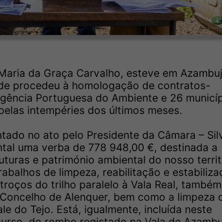
 Maria da Graça Carvalho, esteve em Azambuj
onde procedeu à homologação de contratos-
gência Portuguesa do Ambiente e 26 municí
pelas intempéries dos últimos meses.
tado no ato pelo Presidente da Câmara – Sil
ntal uma verba de 778 948,00 €, destinada a
uturas e património ambiental do nosso territ
abalhos de limpeza, reabilitação e estabiliz
oços do trilho paralelo à Vala Real, também
 Concelho de Alenquer, bem como a limpeza 
le do Tejo. Está, igualmente, incluída neste
curso, do rombo registado na Vala de Azambu