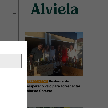
Restaurante
PATROCINADO
Inesperado veio para acrescentar
valor ao Cartaxo