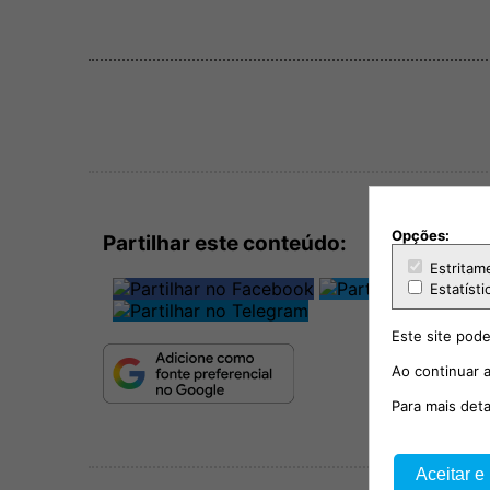
Opções:
Partilhar este conteúdo:
Estritam
Estatísti
Este site pode
Ao continuar a
Para mais det
Aceitar e