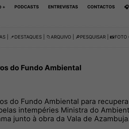
PODCASTS
ENTREVISTAS
CONTACTOS

 +
AS
| 📌
DESTAQUES
| 📁
ARQUIVO
| 🔎
PESQUISAR
| 📸
FOTO 
ros do Fundo Ambiental
os do Fundo Ambiental para recupera
 pelas intempéries Ministra do Ambien
ma junto à obra da Vala de Azambuja