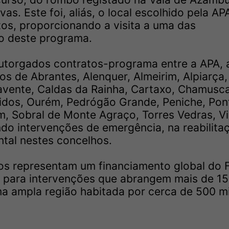
s. Este foi, aliás, o local escolhido pela AP
tos, proporcionando a visita a uma das
go deste programa.
outorgados contratos-programa entre a APA,
os de Abrantes, Alenquer, Almeirim, Alpiarça,
avente, Caldas da Rainha, Cartaxo, Chamusca
bidos, Ourém, Pedrógão Grande, Peniche, Pon
m, Sobral de Monte Agraço, Torres Vedras, Vi
ndo intervenções de emergência, na reabilita
ntal nestes concelhos.
dos representam um financiamento global do 
, para intervenções que abrangem mais de 1
ma ampla região habitada por cerca de 500 mi