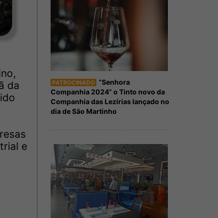
ino,
“Senhora
PATROCINADO
ã da
Companhia 2024” o Tinto novo da
cido
Companhia das Lezírias lançado no
dia de São Martinho
presas
rial e