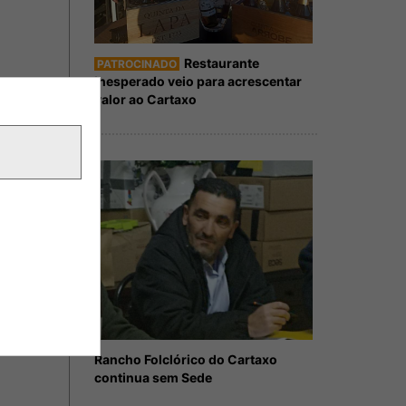
Restaurante
PATROCINADO
Inesperado veio para acrescentar
valor ao Cartaxo
Rancho Folclórico do Cartaxo
continua sem Sede