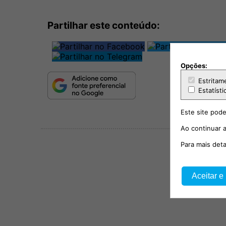
Partilhar este conteúdo:
Opções:
Estritam
Estatísti
Este site pode
Ao continuar a
Para mais det
Aceitar e