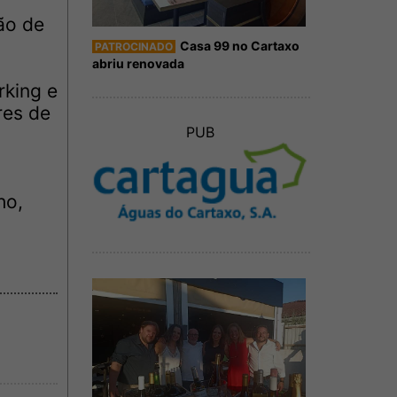
ão de
Casa 99 no Cartaxo
PATROCINADO
abriu renovada
rking e
res de
PUB
ho,