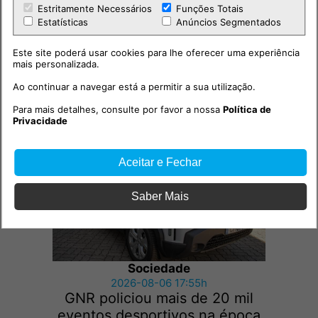
Estritamente Necessários
Funções Totais
Estatísticas
Anúncios Segmentados
Este site poderá usar cookies para lhe oferecer uma experiência
mais personalizada.
Ao continuar a navegar está a permitir a sua utilização.
Outras notícias
Para mais detalhes, consulte por favor a nossa
Política de
Privacidade
Aceitar e Fechar
Saber Mais
Sociedade
2026-08-06 17:55h
GNR policiou mais de 20 mil
eventos desportivos na época