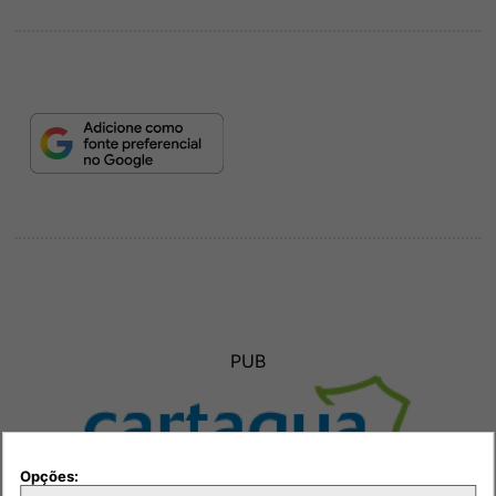
PUB
Opções: