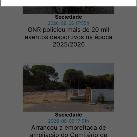
Sociedade
2026-08-06 17:55h
GNR policiou mais de 20 mil
eventos desportivos na época
2025/2026
Sociedade
2026-08-06 17:51h
Arrancou a empreitada de
ampliação do Cemitério de