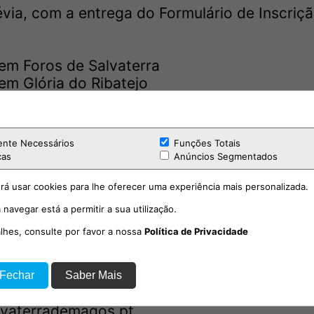
évia, com a entrega do Formulário de Inscriç
em Foros de Salvaterra
em Glória do Ribatejo
em Marinhais
 em Muge
ente Necessários
Funções Totais
cas
Anúncios Segmentados
soa e inclui enquadramento técnico, t-shirt,
rá usar cookies para lhe oferecer uma experiência mais personalizada.
 navegar está a permitir a sua utilização.
ademagos.pt
alhes, consulte por favor a nossa
Política de Privacidade
a praticar atividade física enquanto descobre
emáticos do nosso concelho.
 Fechar
Saber Mais
lvaterrademagos.pt