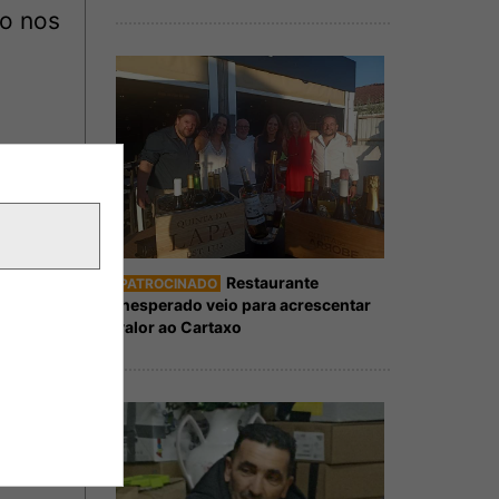
ão nos
Restaurante
PATROCINADO
Inesperado veio para acrescentar
valor ao Cartaxo
 as