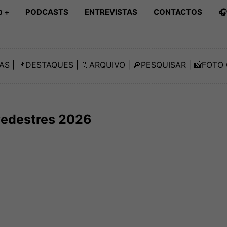
PODCASTS
ENTREVISTAS
CONTACTOS

 +
AS
| 📌
DESTAQUES
| 📁
ARQUIVO
| 🔎
PESQUISAR
| 📸
FOTO 
Pedestres 2026