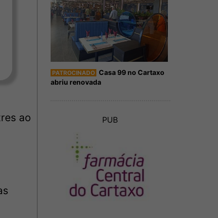
Casa 99 no Cartaxo
PATROCINADO
abriu renovada
tres ao
PUB
as