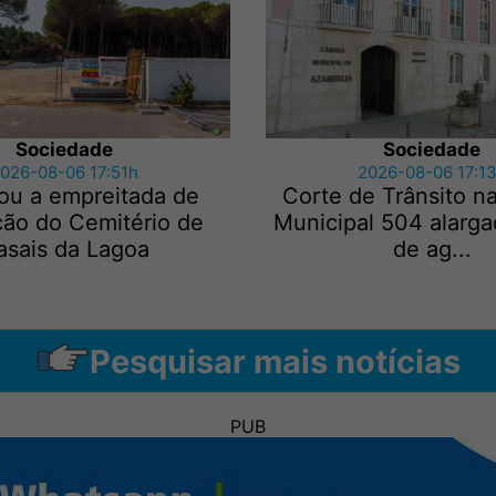
Sociedade
Sociedade
026-08-06 17:51h
2026-08-06 17:1
ou a empreitada de
Corte de Trânsito n
ção do Cemitério de
Municipal 504 alarga
asais da Lagoa
de ag...
Pesquisar mais notícias
PUB