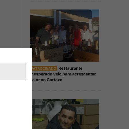
Restaurante
PATROCINADO
Inesperado veio para acrescentar
valor ao Cartaxo