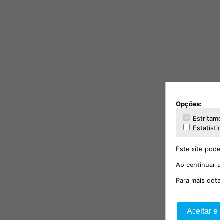
Opções:
Estritam
Estatísti
Este site pode
Ao continuar a
Para mais det
Aceitar e