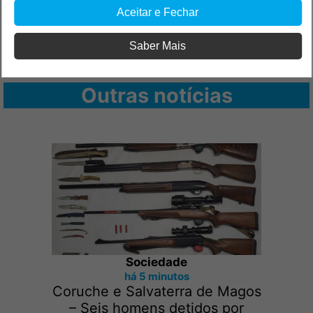
Aceitar e Fechar
Saber Mais
Outras notícias
Sociedade
há 5 minutos
Coruche e Salvaterra de Magos
– Seis homens detidos por