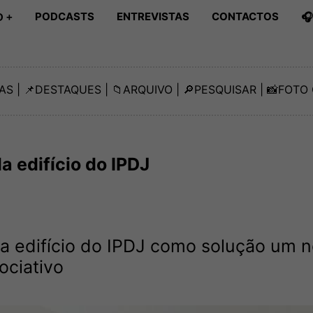
PODCASTS
ENTREVISTAS
CONTACTOS

 +
AS
| 📌
DESTAQUES
| 📁
ARQUIVO
| 🔎
PESQUISAR
| 📸
FOTO 
 edifício do IPDJ
a edifício do IPDJ como solução um 
ociativo