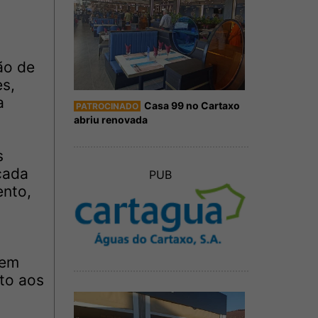
ão de
es,
a
Casa 99 no Cartaxo
PATROCINADO
abriu renovada
s
cada
PUB
ento,
 em
to aos