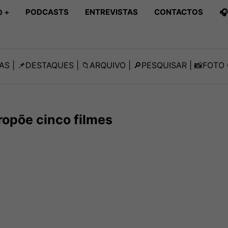
PODCASTS
ENTREVISTAS
CONTACTOS

 +
AS
| 📌
DESTAQUES
| 📁
ARQUIVO
| 🔎
PESQUISAR
| 📸
FOTO 
ropõe cinco filmes