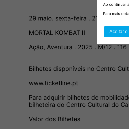
Ao continuar a
Para mais det
29 maio. sexta-feira . 21h30
Aceitar e
MORTAL KOMBAT II
Ação, Aventura . 2025 . M/12 . 116
Bilhetes disponíveis no Centro Cult
www.ticketline.pt
Para adquirir bilhetes de mobilid
bilheteira do Centro Cultural do Ca
Valor dos Bilhetes