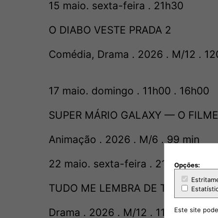
15 maio. sexta-feira . 21h30
O DIABO VESTE PRADA 2
Comédia, Drama . 2026 . M/12 . 12
17 maio. domingo . 11h00 . 16h00
SUPER MÁRIO GALAXY — O FILM
Animação . 2026 . M/6 . 99 min
22 maio. sexta-feira . 21h30
Opções:
Estritam
TUDO ME LEMBRA DE TI
Estatísti
Este site pode
Drama . 2026 . M/12 . 114 min