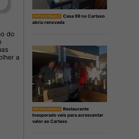
Casa 99 no Cartaxo
PATROCINADO
abriu renovada
ho do
e
uas
olher a
Restaurante
PATROCINADO
Inesperado veio para acrescentar
valor ao Cartaxo