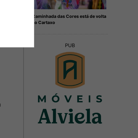
Caminhada das Cores está de volta
ao Cartaxo
PUB
a