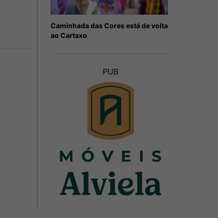
Caminhada das Cores está de volta
ao Cartaxo
PUB