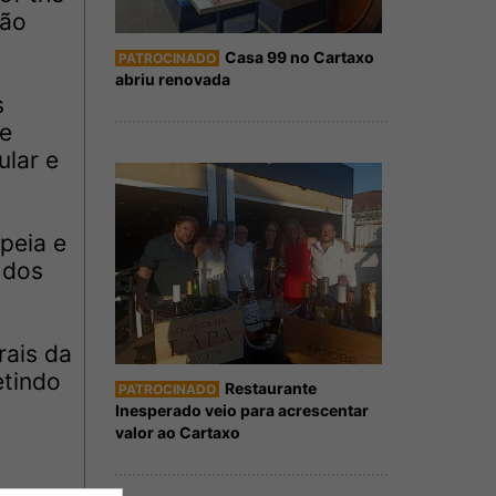
são
Casa 99 no Cartaxo
PATROCINADO
abriu renovada
s
 e
ular e
peia e
 dos
rais da
etindo
Restaurante
PATROCINADO
Inesperado veio para acrescentar
valor ao Cartaxo