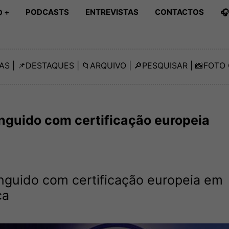
PODCASTS
ENTREVISTAS
CONTACTOS

 +
AS
| 📌
DESTAQUES
| 📁
ARQUIVO
| 🔎
PESQUISAR
| 📸
FOTO 
tinguido com certificação europeia
tinguido com certificação europeia em
ca