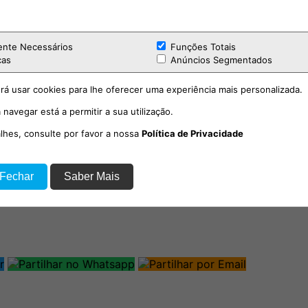
mento de Obesidade da ULS Lezíria na área 
uma área de elevada complexidade e crescent
ente Necessários
Funções Totais
cas
Anúncios Segmentados
rá usar cookies para lhe oferecer uma experiência mais personalizada.
 navegar está a permitir a sua utilização.
alhes, consulte por favor a nossa
Política de Privacidade
 Fechar
Saber Mais