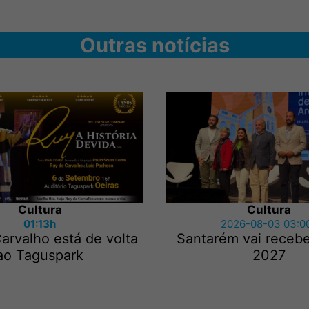
Outras notícias
Cultura
Cultura
01:13h
2026-08-03 03:0
arvalho está de volta
Santarém vai recebe
ao Taguspark
2027