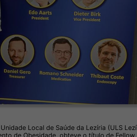
 Unidade Local de Saúde da Lezíria (ULS Lezír
to de Obesidade, obteve o título de Fellow 