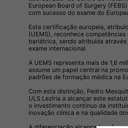
European Board of Surgery (FEBS) 
com sucesso do exame do European
Esta certificação europeia, atribu
(UEMS), reconhece competências di
bariátrica, sendo atribuída atravé
exame internacional.
A UEMS representa mais de 1,6 mil
assume um papel central na promo
padrões de formação médica na E
Com esta distinção, Pedro Mesquita
ULS Lezíria a alcançar este estatut
o investimento contínuo da institui
inovação clínica e na qualidade d
A diferenciação alcançada reforç