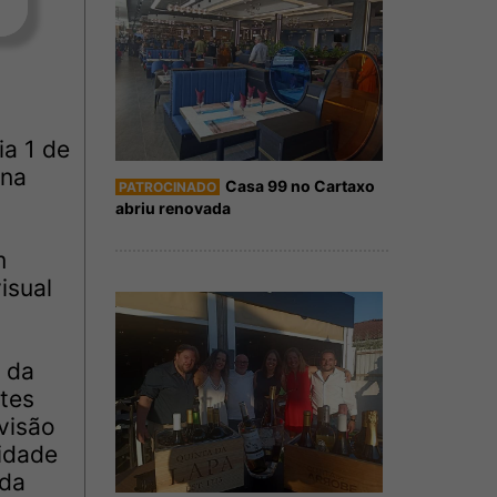
ia 1 de
 na
Casa 99 no Cartaxo
PATROCINADO
abriu renovada
m
isual
s da
ntes
visão
 idade
 da