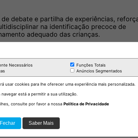
de debate e partilha de experiências, reforç
idisciplinar na identificação precoce de
nhamento adequado das crianças.
ita a inscrição obrigatória até ao dia 28 de m
artaz ou do formulário online:
ente Necessários
Funções Totais
cas
Anúncios Segmentados
rá usar cookies para lhe oferecer uma experiência mais personalizada.
 navegar está a permitir a sua utilização.
alhes, consulte por favor a nossa
Política de Privacidade
 Fechar
Saber Mais