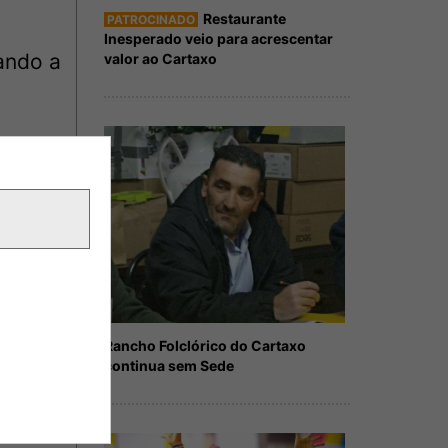
Restaurante
PATROCINADO
Inesperado veio para acrescentar
ando a
valor ao Cartaxo
aio,
Rancho Folclórico do Cartaxo
continua sem Sede