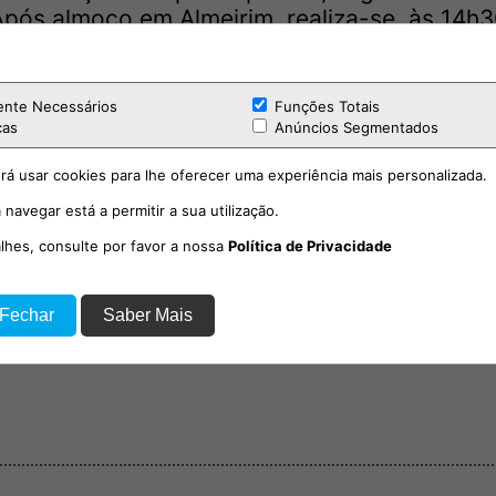
Após almoço em Almeirim, realiza-se, às 14h
 também prevista uma passagem pela Falcoari
 às 17h00, no Auditório do Hospital Distrita
ente Necessários
Funções Totais
cas
Anúncios Segmentados
reforça a aposta na valorização dos profissio
rá usar cookies para lhe oferecer uma experiência mais personalizada.
ara a região, promovendo um ambiente de
lvimento profissional.
 navegar está a permitir a sua utilização.
alhes, consulte por favor a nossa
Política de Privacidade
 através do QR Code disponível no cartaz ofi
om
.
 Fechar
Saber Mais