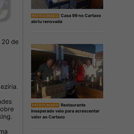
Casa 99 no Cartaxo
PATROCINADO
abriu renovada
a 20 de
zíria.
ades
Restaurante
PATROCINADO
sobre
Inesperado veio para acrescentar
ing.
valor ao Cartaxo
uma