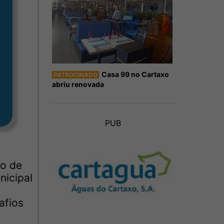
Casa 99 no Cartaxo
PATROCINADO
abriu renovada
PUB
ço de
nicipal
afios