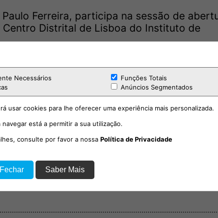
Paulo Ferreira, participa na sessão de abert
Centro Distrital de Lisboa do Instituto de
.
 intervenções de técnicos e professores
ção do modelo de intervenção do Serviço de
ente Necessários
Funções Totais
al Integrado de Vila Franca de Xira, distin
cas
Anúncios Segmentados
026, concedida pela Associação Nacional de
rá usar cookies para lhe oferecer uma experiência mais personalizada.
 navegar está a permitir a sua utilização.
h30 e as 17h00, no Ateneu Artístico Vilafran
alhes, consulte por favor a nossa
Política de Privacidade
 prévia através do endereço: acao.social@cm-
 Fechar
Saber Mais