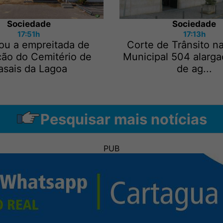
Sociedade
Sociedade
17:51h
17:13h
ou a empreitada de
Corte de Trânsito n
ção do Cemitério de
Municipal 504 alarga
asais da Lagoa
de ag...
Pesquisar mais notícias
PUB