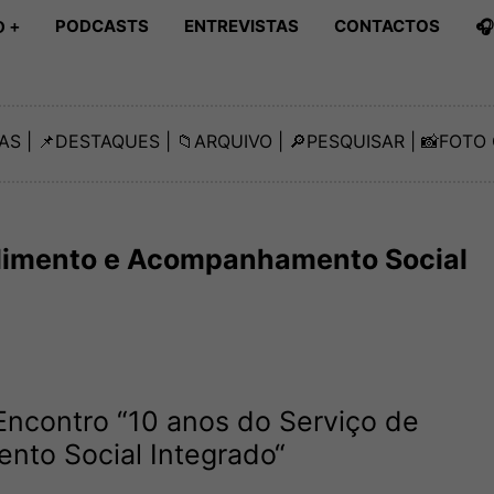
PODCASTS
ENTREVISTAS
CONTACTOS

 +
AS
| 📌
DESTAQUES
| 📁
ARQUIVO
| 🔎
PESQUISAR
| 📸
FOTO 
ndimento e Acompanhamento Social
Encontro “10 anos do Serviço de
to Social Integrado“