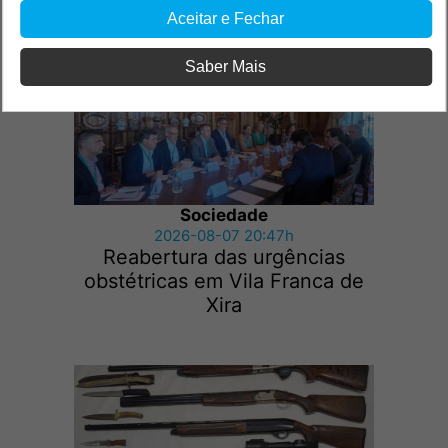
Aceitar e Fechar
Saber Mais
Sociedade
2026-08-07 20:47h
Reabertura das urgências
obstétricas em Vila Franca de
Xira