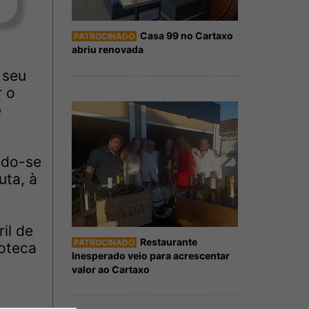
Casa 99 no Cartaxo
PATROCINADO
abriu renovada
 seu
r o
e
ndo-se
uta, à
il de
Restaurante
PATROCINADO
ioteca
Inesperado veio para acrescentar
valor ao Cartaxo