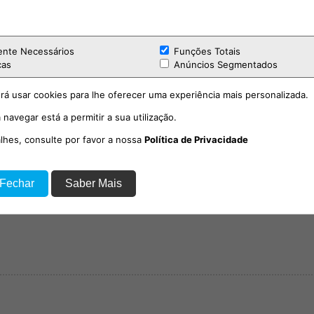
o realizado em 1986 para a criação do painel 
iblioteca Municipal.
ente Necessários
Funções Totais
 com o simbólico momento de cantar os par
cas
Anúncios Segmentados
ndo uma instituição que, há 61 anos, continu
erações, projetando a leitura como ponte entre
rá usar cookies para lhe oferecer uma experiência mais personalizada.
 navegar está a permitir a sua utilização.
alhes, consulte por favor a nossa
Política de Privacidade
tuita.
 Fechar
Saber Mais