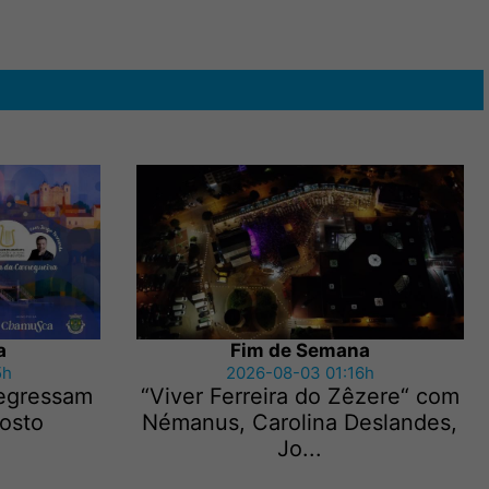
a
Fim de Semana
5h
2026-08-03 01:16h
regressam
“Viver Ferreira do Zêzere“ com
gosto
Némanus, Carolina Deslandes,
Jo...