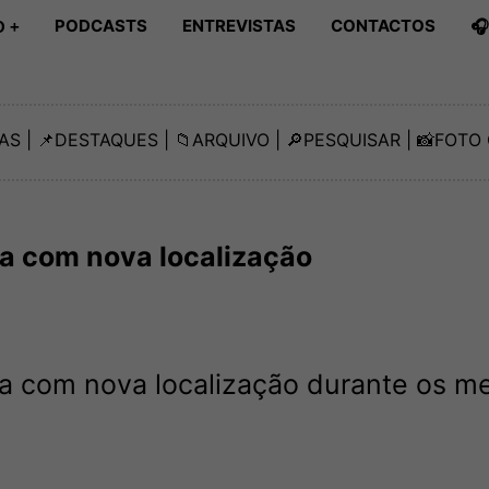
PODCASTS
ENTREVISTAS
CONTACTOS

 +
AS
| 📌
DESTAQUES
| 📁
ARQUIVO
| 🔎
PESQUISAR
| 📸
FOTO 
 com nova localização
 com nova localização durante os m