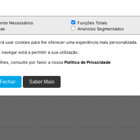
 nos dias 6 de junho, 4 de julho e 1 de agost
a localização mais próxima da vila e de fácil
ntes.
ente Necessários
Funções Totais
cas
Anúncios Segmentados
ntinuidade desta tradição, ao mesmo tempo qu
 da vila durante o período de verão.
rá usar cookies para lhe oferecer uma experiência mais personalizada.
 navegar está a permitir a sua utilização.
alorizar as tradições locais e promover uma 
pulação e visitantes, devolvendo ao Mercad
alhes, consulte por favor a nossa
Política de Privacidade
 integrado na vida da comunidade.
 Fechar
Saber Mais