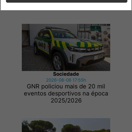
Outras notícias
Sociedade
2026-08-06 17:55h
GNR policiou mais de 20 mil
eventos desportivos na época
2025/2026