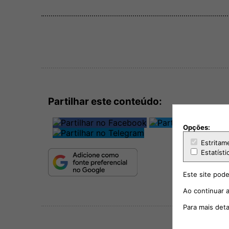
Partilhar este conteúdo:
Opções:
Estritam
Estatísti
Este site pode
Ao continuar a
Para mais det