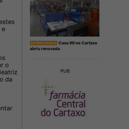
s
estes
 e
Casa 99 no Cartaxo
PATROCINADO
abriu renovada
os
r o
PUB
eatriz
io da
entar