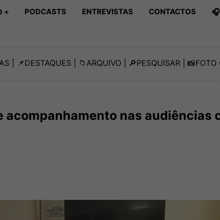
PODCASTS
ENTREVISTAS
CONTACTOS

 +
AS
| 📌
DESTAQUES
| 📁
ARQUIVO
| 🔎
PESQUISAR
| 📸
FOTO 
e acompanhamento nas audiências 