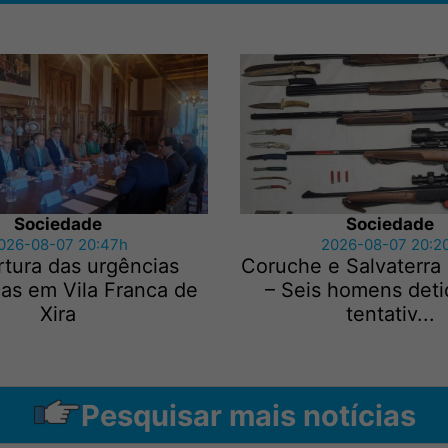
Sociedade
Sociedade
026-08-07 20:47h
2026-08-07 20:2
tura das urgências
Coruche e Salvaterra
cas em Vila Franca de
– Seis homens deti
Xira
tentativ...
Pesquisar mais notícias