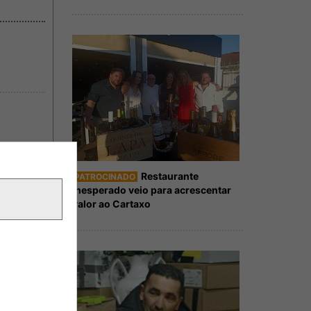
Restaurante
PATROCINADO
Inesperado veio para acrescentar
valor ao Cartaxo