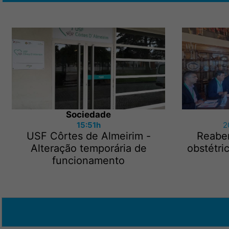
Sociedade
15:51h
2
USF Côrtes de Almeirim -
Reaber
Alteração temporária de
obstétri
funcionamento