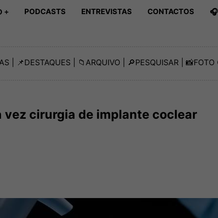
PODCASTS
ENTREVISTAS
CONTACTOS

 +
AS
| 📌
DESTAQUES
| 📁
ARQUIVO
| 🔎
PESQUISAR
| 📸
FOTO 
a vez cirurgia de implante coclear