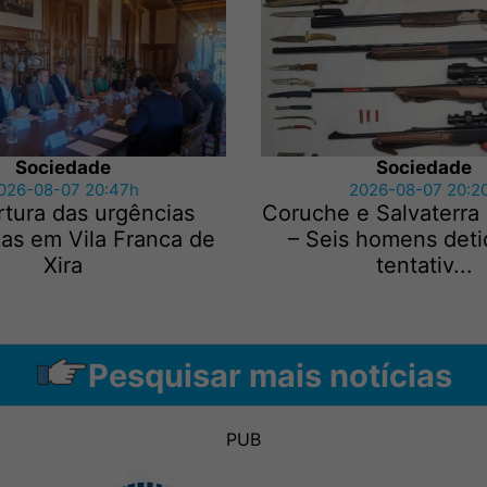
Sociedade
Sociedade
026-08-07 20:47h
2026-08-07 20:2
tura das urgências
Coruche e Salvaterra
cas em Vila Franca de
– Seis homens deti
Xira
tentativ...
Pesquisar mais notícias
PUB