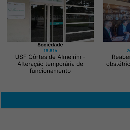
Sociedade
15:51h
2
USF Côrtes de Almeirim -
Reaber
Alteração temporária de
obstétri
funcionamento