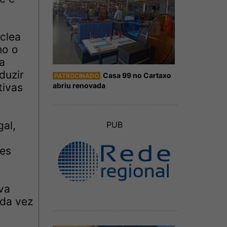
.
óclea
mo o
a
duzir
Casa 99 no Cartaxo
PATROCINADO
tivas
abriu renovada
al,
PUB
ões
va
ada vez