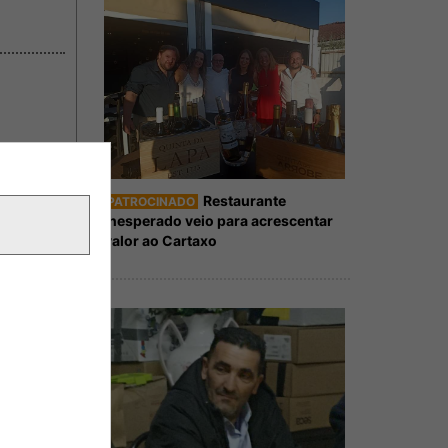
Restaurante
PATROCINADO
Inesperado veio para acrescentar
valor ao Cartaxo