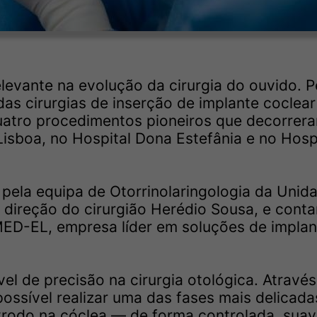
levante na evolução da cirurgia do ouvido. P
das cirurgias de inserção de implante coclear
uatro procedimentos pioneiros que decorrer
Lisboa, no Hospital Dona Estefânia e no Hosp
pela equipa de Otorrinolaringologia da Unid
 direção do cirurgião Herédio Sousa, e cont
ED-EL, empresa líder em soluções de implan
el de precisão na cirurgia otológica. Atravé
ssível realizar uma das fases mais delicada
trodo na cóclea — de forma controlada, suav