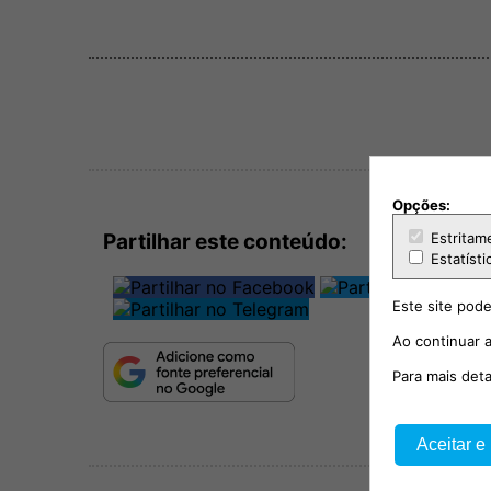
Opções:
Estritam
Partilhar este conteúdo:
Estatísti
Este site pode
Ao continuar a
Para mais det
Aceitar e