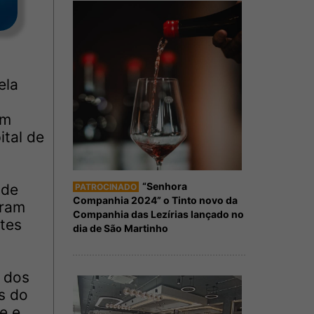
ela
am
ital de
“Senhora
ade
PATROCINADO
Companhia 2024” o Tinto novo da
aram
Companhia das Lezírias lançado no
tes
dia de São Martinho
s dos
s do
e e