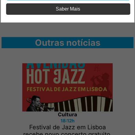
Saber Mais
Outras notícias
Cultura
18:12h
Festival de Jazz em Lisboa
recebe novo concerto gratuito,