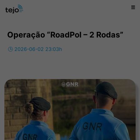
☰
Operação “RoadPol – 2 Rodas”
🕒 2026-06-02 23:03h