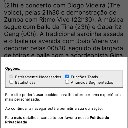
(21h) e concerto com Diogo Videira (The
voice), pelas 21h30 e demonstração de
Zumba com Ritmo Vivo (22h30). A música
segue com Baile da Tina (23h) e Gabaritz
Gang (00h). A tradicional sardinha assada
e o baile na avenida com João Vieira vai
decorrer pelas 00h30, seguido de largada
de toiros e baile com a acordeonista Gina
Reis (01h15). O Espaço Jovem será
animado, no último dia, por DJ Fábio
Opções:
Matos (01h30), Ative Boyz (02h30) e
Estritamente Necessários
Funções Totais
Estatísticas
Anúncios Segmentados
Marcelo F (03h30).
Este site poderá usar cookies para lhe oferecer uma experiência
mais personalizada.
Ao continuar a navegar está a permitir a sua utilização.
Para mais detalhes, consulte por favor a nossa
Política de
Privacidade