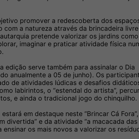
bjetivo promover a redescoberta dos espaço
o com a natureza através da brincadeira livre
 autarquia pretende valorizar os jardins como
orar, imaginar e praticar atividade física nu
o.
sta edição serve também para assinalar o Dia
ado anualmente a 05 de junho). Os participan
o de atividades lúdicas e desafios didático
omo labirintos, o “estendal do artista”, percu
tos, e ainda o tradicional jogo do chinquilho.
 estará em destaque neste “Brincar Cá Fora”,
divertida” e da atividade “a macacada das
 ensinar os mais novos a valorizar os resídu