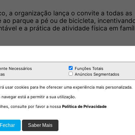
ico, a organização lança o convite a todas as
 ao parque a pé ou de bicicleta, incentivand
ável e a prática de atividade física em famíl
ente Necessários
Funções Totais
cas
Anúncios Segmentados
rá usar cookies para lhe oferecer uma experiência mais personalizada.
 navegar está a permitir a sua utilização.
alhes, consulte por favor a nossa
Política de Privacidade
 Fechar
Saber Mais