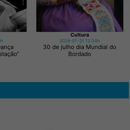
Cultura
0h
2026-07-31 13:34h
Dança
30 de julho dia Mundial do
stação“
Bordado