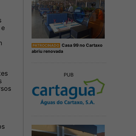
s
 e
m
Casa 99 no Cartaxo
PATROCINADO
abriu renovada
tes
PUB
s
rsos
os