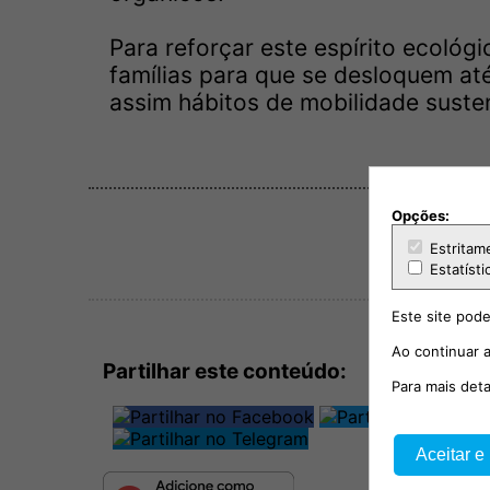
Para reforçar este espírito ecológ
famílias para que se desloquem até
assim hábitos de mobilidade sustent
Opções:
Estritam
Estatísti
Este site pode
Ao continuar a
Partilhar este conteúdo:
Para mais det
Aceitar e