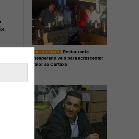
o
ia.
Restaurante
PATROCINADO
Inesperado veio para acrescentar
valor ao Cartaxo