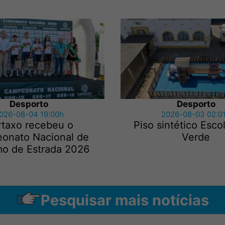
Desporto
Desporto
026-08-04 19:00h
2026-08-03 02:0
rtaxo recebeu o
Piso sintético Esco
onato Nacional de
Verde
mo de Estrada 2026
Pesquisar mais notícias