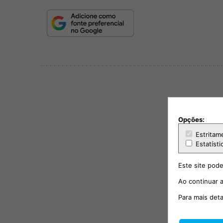
Opções:
Estritam
Estatísti
Este site pode
Ao continuar a
Para mais det