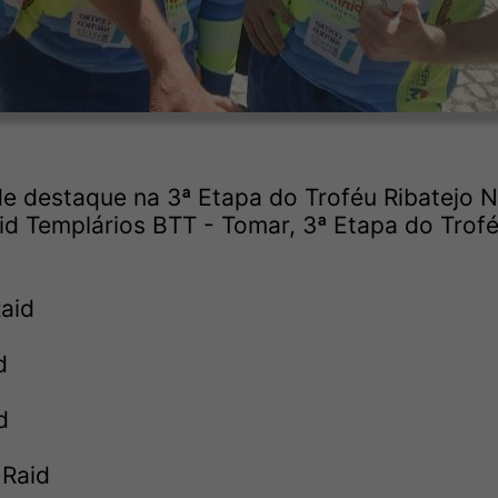
e destaque na 3ª Etapa do Troféu Ribatejo N
d Templários BTT - Tomar, 3ª Etapa do Trof
Raid
d
d
-Raid