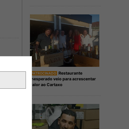
Restaurante
PATROCINADO
Inesperado veio para acrescentar
valor ao Cartaxo