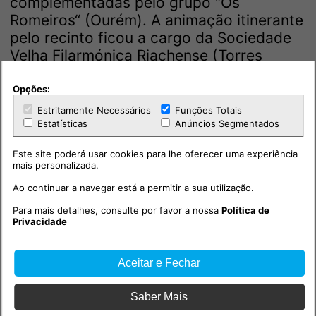
complementadas pelo grupo “Os
Romeiros“ (Ourém). A animação itinerante
pelo recinto ficou a cargo da Sociedade
Velha Filarmónica Riachense (Torres
Novas).
Opções:
E como manda a tradição do feriado de
Estritamente Necessários
Funções Totais
10 de junho, a Praça de Toiros Celestino
Estatísticas
Anúncios Segmentados
Graça recebeu mais uma Corrida de
Este site poderá usar cookies para lhe oferecer uma experiência
Toiros.
mais personalizada.
Ao continuar a navegar está a permitir a sua utilização.
Para mais detalhes, consulte por favor a nossa
Política de
Privacidade
Aceitar e Fechar
Saber Mais