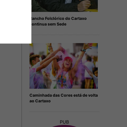
Rancho Folclórico do Cartaxo
continua sem Sede
Caminhada das Cores está de volta
ao Cartaxo
PUB