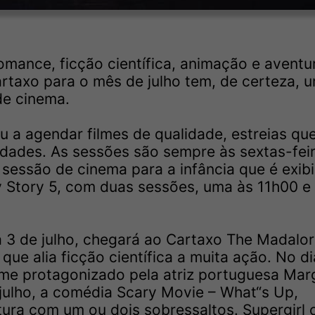
mance, ficção científica, animação e aventu
rtaxo para o mês de julho tem, de certeza, 
de cinema.
u a agendar filmes de qualidade, estreias qu
idades. As sessões são sempre às sextas-fei
essão de cinema para a infância que é exib
y Story 5, com duas sessões, uma às 11h00 e
a 3 de julho, chegará ao Cartaxo The Madalor
ue alia ficção científica a muita ação. No di
me protagonizado pela atriz portuguesa Mar
 julho, a comédia Scary Movie – What“s Up,
ura com um ou dois sobressaltos. Supergirl