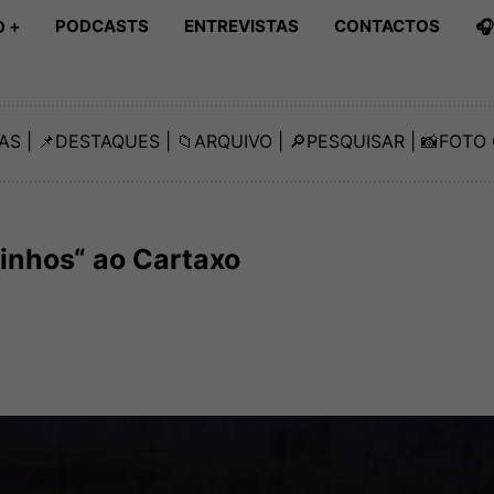
PODCASTS
ENTREVISTAS
CONTACTOS

 +
AS
| 📌
DESTAQUES
| 📁
ARQUIVO
| 🔎
PESQUISAR
| 📸
FOTO 
uinhos“ ao Cartaxo