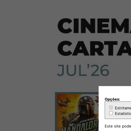
Opções:
Estritam
Estatísti
Este site pode