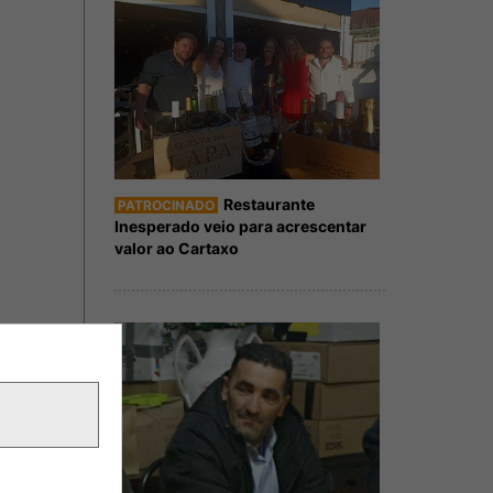
Restaurante
PATROCINADO
Inesperado veio para acrescentar
valor ao Cartaxo