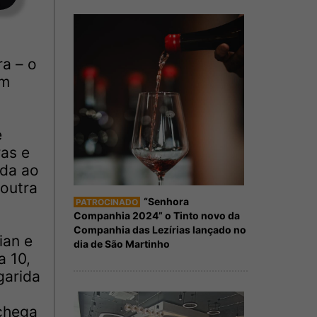
ra – o
um
e
ras e
ida ao
 outra
“Senhora
PATROCINADO
Companhia 2024” o Tinto novo da
Companhia das Lezírias lançado no
ian e
dia de São Martinho
a 10,
garida
 chega