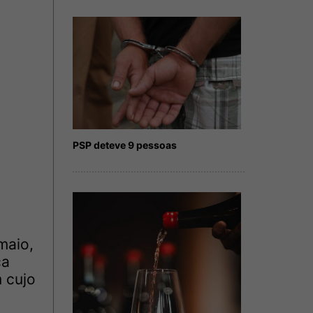
PSP deteve 9 pessoas
maio,
ca
 cujo