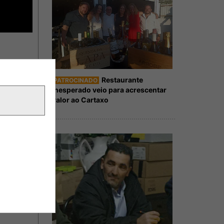
Restaurante
PATROCINADO
Inesperado veio para acrescentar
valor ao Cartaxo