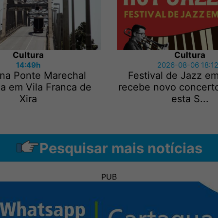
Cultura
Cultura
14:49h
2026-08-06 18:1
 na Ponte Marechal
Festival de Jazz e
a em Vila Franca de
recebe novo concerto
Xira
esta S...
Pesquisar mais notícias
PUB