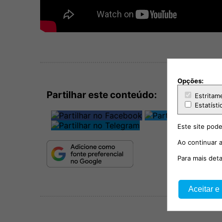
Opções:
Partilhar este conteúdo:
Estritam
Estatísti
Este site pode
Ao continuar a
Para mais det
Aceitar e