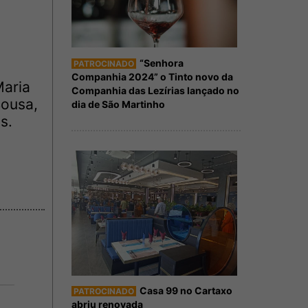
“Senhora
PATROCINADO
Companhia 2024” o Tinto novo da
aria
Companhia das Lezírias lançado no
Sousa,
dia de São Martinho
s.
Casa 99 no Cartaxo
PATROCINADO
abriu renovada