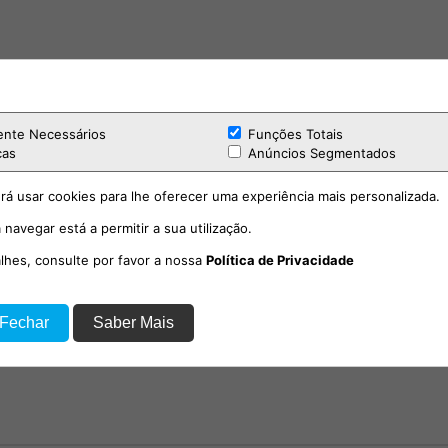
dcast - OS SOLITÁRIOS
Cultura
ente Necessários
Funções Totais
cas
Anúncios Segmentados
rá usar cookies para lhe oferecer uma experiência mais personalizada.
 navegar está a permitir a sua utilização.
alhes, consulte por favor a nossa
Política de Privacidade
a Feira de Todos os Santos
Cultura
 Fechar
Saber Mais
no Cartaxo-3