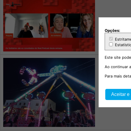
Real Po
Opções:
Estritam
Estatísti
Este site pode
Ao continuar a
Para mais det
A História d
Aceitar e