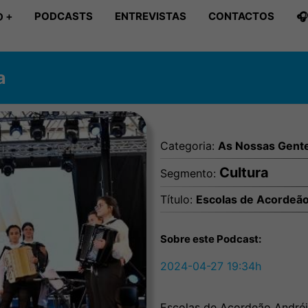
PODCASTS
ENTREVISTAS
CONTACTOS

 +
a
Categoria:
As Nossas Gent
Cultura
Segmento:
Título:
Escolas de Acordeão
Sobre este Podcast:
2024-04-27 19:34h
Escolas de Acordeão Andréi