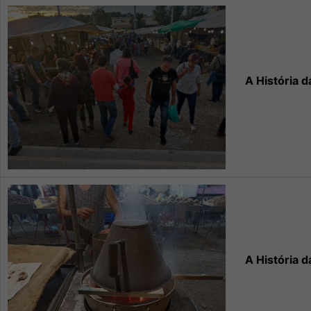
A História d
A História d