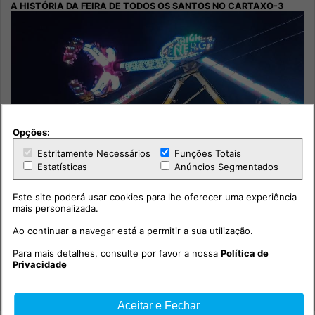
Opções:
Estritamente Necessários
Funções Totais
Estatísticas
Anúncios Segmentados
Este site poderá usar cookies para lhe oferecer uma experiência
mais personalizada.
Ao continuar a navegar está a permitir a sua utilização.
A História da Feira de Todos os Santos no Cartaxo-3
Para mais detalhes, consulte por favor a nossa
Política de
Privacidade
Cultura
Tempo e Modos
Aceitar e Fechar