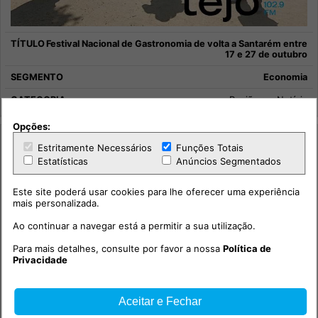
Festival Nacional de Gastronomia de volta a Santarém entre
17 e 27 de outubro
Economia
Região em Notícia
Opções:
Estritamente Necessários
Funções Totais
Estatísticas
Anúncios Segmentados
Este site poderá usar cookies para lhe oferecer uma experiência
mais personalizada.
Ao continuar a navegar está a permitir a sua utilização.
Para mais detalhes, consulte por favor a nossa
Política de
Privacidade
Aceitar e Fechar