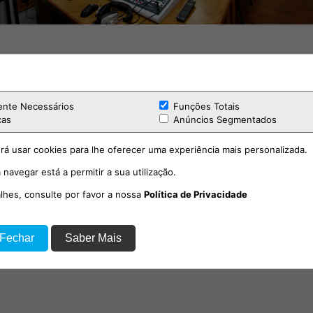
ente Necessários
Funções Totais
cas
Anúncios Segmentados
rá usar cookies para lhe oferecer uma experiência mais personalizada.
 navegar está a permitir a sua utilização.
acional de Gastronomia de
antarém entre 17 e 27 de
Economia
alhes, consulte por favor a nossa
Política de Privacidade
outubro
 Fechar
Saber Mais