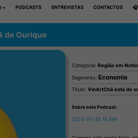
PODCASTS
ENTREVISTAS
CONTACTOS

 +
ã de Ourique
Categoria:
Região em Notíc
Economia
Segmento:
Título:
VinArtChã está de vo
Sobre este Podcast:
2024-05-30 15:49h
Começa esta sexta-feira, em