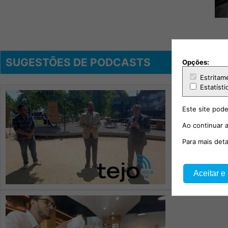
SUGESTÕES DE PODCASTS
Opções:
Estritam
Estatísti
Este site pode
Ao continuar a
Festival N
volta a S
Para mais det
Aceitar e