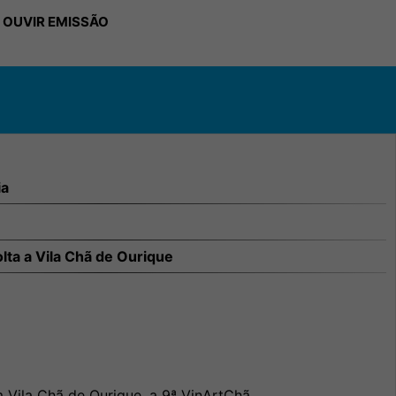
 OUVIR EMISSÃO
ia
lta a Vila Chã de Ourique
 Vila Chã de Ourique, a 9ª VinArtChã.