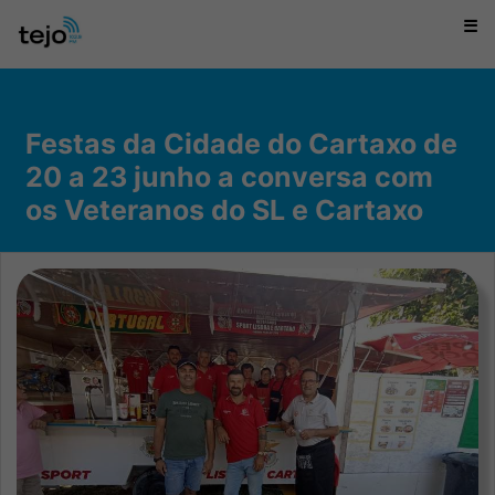
☰
Festas da Cidade do Cartaxo de
20 a 23 junho a conversa com
os Veteranos do SL e Cartaxo