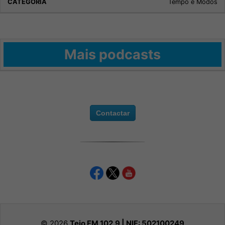
Tempo e Modos
Mais podcasts
Contactar
© 2026
Tejo FM 102.9 | NIF:
502100249