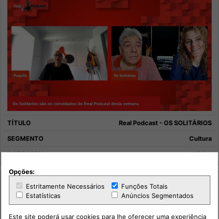
Real Podcast - OS SOLITÁRIOS
Cultura
Música
Opções:
Estritamente Necessários
Funções Totais
Estatísticas
Anúncios Segmentados
Este site poderá usar cookies para lhe oferecer uma experiência