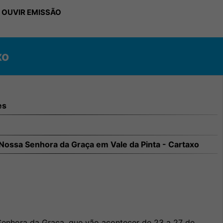
 OUVIR EMISSÃO
xo
es
Nossa Senhora da Graça em Vale da Pinta - Cartaxo
enhora da Graça, que vão acontecer de 23 a 27 de