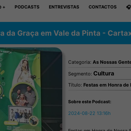
PODCASTS
ENTREVISTAS
CONTACTOS

 +
 da Graça em Vale da Pinta - Carta
Categoria:
As Nossas Gent
Cultura
Segmento:
Título:
Festas em Honra de 
Sobre este Podcast:
2024-08-22 13:16h
Festas em Honra de Nossa S