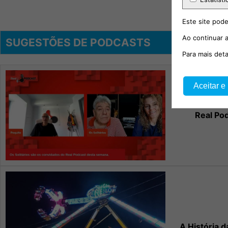
Este site pode
Ao continuar a
SUGESTÕES DE PODCASTS
Para mais det
Aceitar e
Real Po
A História d