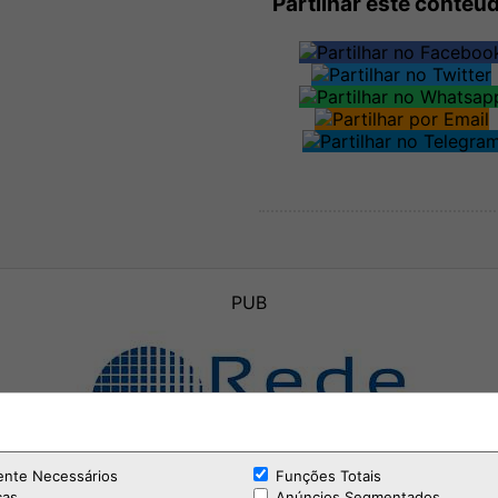
Partilhar este conteú
PUB
ente Necessários
Funções Totais
cas
Anúncios Segmentados