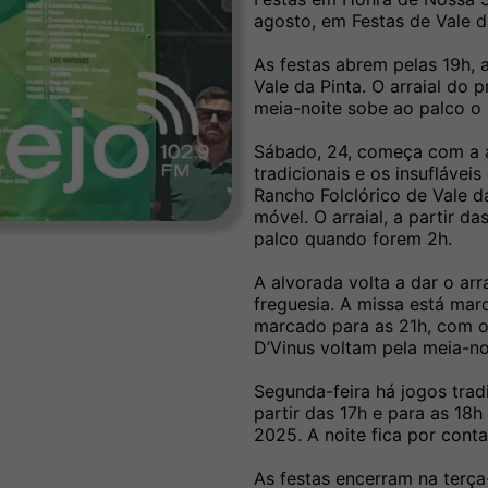
agosto, em Festas de Vale d
As festas abrem pelas 19h, 
Vale da Pinta. O arraial do 
meia-noite sobe ao palco o 
Sábado, 24, começa com a a
tradicionais e os insufláve
Rancho Folclórico de Vale d
móvel. O arraial, a partir d
palco quando forem 2h.
A alvorada volta a dar o ar
freguesia. A missa está mar
marcado para as 21h, com o
D’Vinus voltam pela meia-no
Segunda-feira há jogos trad
partir das 17h e para as 18
2025. A noite fica por cont
As festas encerram na terça-