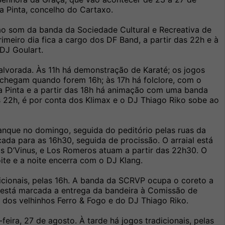
a Pinta, concelho do Cartaxo.
ao som da banda da Sociedade Cultural e Recreativa de
primeiro dia fica a cargo dos DF Band, a partir das 22h e à
DJ Goulart.
lvorada. Às 11h há demonstração de Karaté; os jogos
is chegam quando forem 16h; às 17h há folclore, com o
a Pinta e a partir das 18h há animação com uma banda
as 22h, é por conta dos Klimax e o DJ Thiago Riko sobe ao
ranque no domingo, seguida do peditório pelas ruas da
cada para as 16h30, seguida de procissão. O arraial está
s D’Vinus, e Los Romeros atuam a partir das 22h30. O
ite e a noite encerra com o DJ Klang.
icionais, pelas 16h. A banda da SCRVP ocupa o coreto a
h está marcada a entrega da bandeira à Comissão de
a dos velhinhos Ferro & Fogo e do DJ Thiago Riko.
feira, 27 de agosto. À tarde há jogos tradicionais, pelas