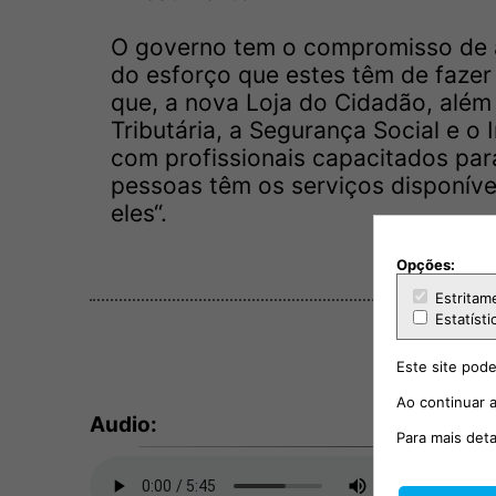
O governo tem o compromisso de a
do esforço que estes têm de fazer
que, a nova Loja do Cidadão, além
Tributária, a Segurança Social e o 
com profissionais capacitados par
pessoas têm os serviços disponíve
eles“.
Opções:
Estritam
Estatísti
Este site pode
Ao continuar a
Audio:
Para mais det
João He