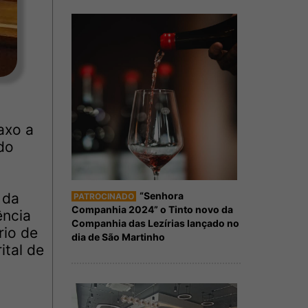
axo a
do
“Senhora
 da
PATROCINADO
Companhia 2024” o Tinto novo da
ência
Companhia das Lezírias lançado no
rio de
dia de São Martinho
ital de