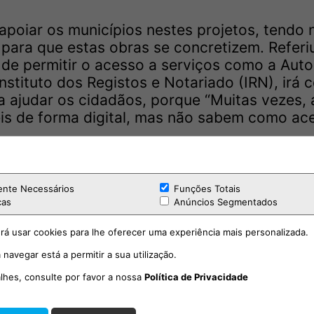
poiar os municípios nestes projetos, tendo
 para que estas obras se concretizem. Referi
 de permitir o acesso a serviços como a Auto
Instituto dos Registos e Notariado (IRN), irá 
a ajudar os cidadãos, porque “Muitas vezes, 
is de forma digital, mas não sabem como ac
ente Necessários
Funções Totais
cas
Anúncios Segmentados
rá usar cookies para lhe oferecer uma experiência mais personalizada.
 navegar está a permitir a sua utilização.
alhes, consulte por favor a nossa
Política de Privacidade
itor - Presidente da Câmara Municipal do Cartaxo