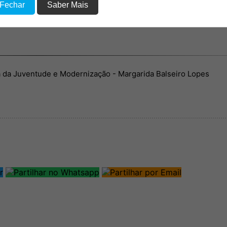
 Fechar
Saber Mais
a da Juventude e Modernização - Margarida Balseiro Lopes