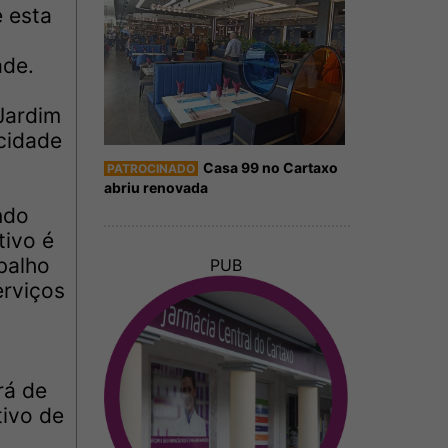
e esta
ade.
Jardim
 cidade
Casa 99 no Cartaxo
PATROCINADO
abriu renovada
ndo
tivo é
balho
PUB
erviços
rá de
tivo de