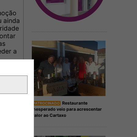
 noção
u ainda
ridade
contar
as
eder a
Restaurante
PATROCINADO
Inesperado veio para acrescentar
valor ao Cartaxo