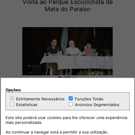
Visita ao Parque Escu(o)tista da
Mata do Paraíso
Política
2026-07-10 12:43h
Opções:
Comissão de Acompanhamento
da Assembleia Municipal para o
Estritamente Necessários
Funções Totais
projet...
Estatísticas
Anúncios Segmentados
Este site poderá usar cookies para lhe oferecer uma experiência
mais personalizada.
Ao continuar a navegar está a permitir a sua utilização.