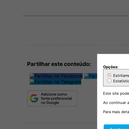
Partilhar este conteúdo:
Opções:
Estritam
Estatísti
Este site pode
Ao continuar a
Para mais det