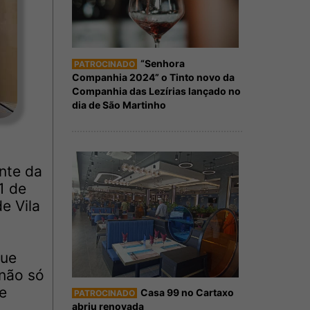
“Senhora
PATROCINADO
Companhia 2024” o Tinto novo da
Companhia das Lezírias lançado no
dia de São Martinho
nte da
1 de
e Vila
que
 não só
e
Casa 99 no Cartaxo
PATROCINADO
abriu renovada