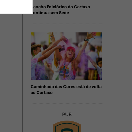
Rancho Folclórico do Cartaxo
continua sem Sede
Caminhada das Cores está de volta
ao Cartaxo
PUB