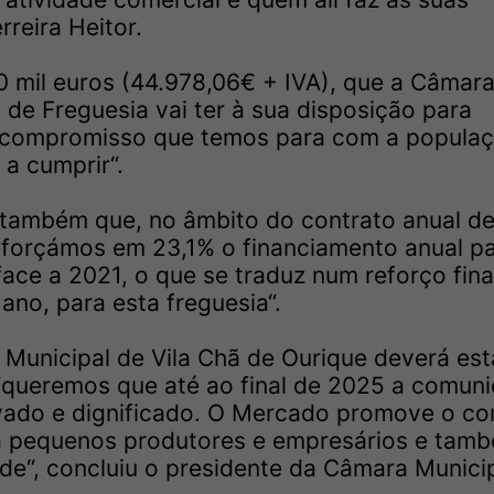
reira Heitor.
 mil euros (44.978,06€ + IVA), que a Câmar
a de Freguesia vai ter à sua disposição para
m compromisso que temos para com a popula
a cumprir“.
também que, no âmbito do contrato anual d
eforçámos em 23,1% o financiamento anual pa
face a 2021, o que se traduz num reforço fin
ano, para esta freguesia“.
 Municipal de Vila Chã de Ourique deverá est
– “queremos que até ao final de 2025 a comun
vado e dignificado. O Mercado promove o co
a pequenos produtores e empresários e tam
e“, concluiu o presidente da Câmara Municip