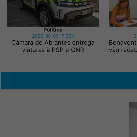
Política
2026-08-06 17:36h
2
Câmara de Abrantes entrega
Benavent
viaturas à PSP e GNR
vão receb