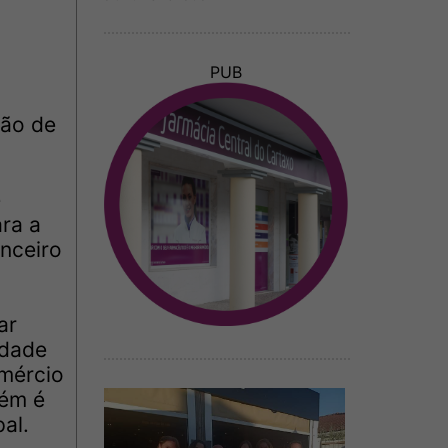
PUB
a
ção de
e
ra a
anceiro
ar
idade
mércio
bém é
al.