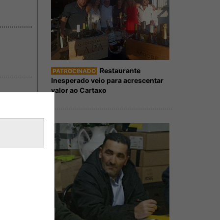
Restaurante
PATROCINADO
Inesperado veio para acrescentar
valor ao Cartaxo