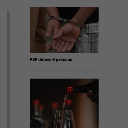
PSP deteve 9 pessoas