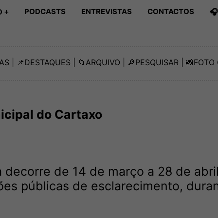
PODCASTS
ENTREVISTAS
CONTACTOS

 +
AS
| 📌
DESTAQUES
| 📁
ARQUIVO
| 🔎
PESQUISAR
| 📸
FOTO 
icipal do Cartaxo
 decorre de 14 de março a 28 de abri
ões públicas de esclarecimento, dura