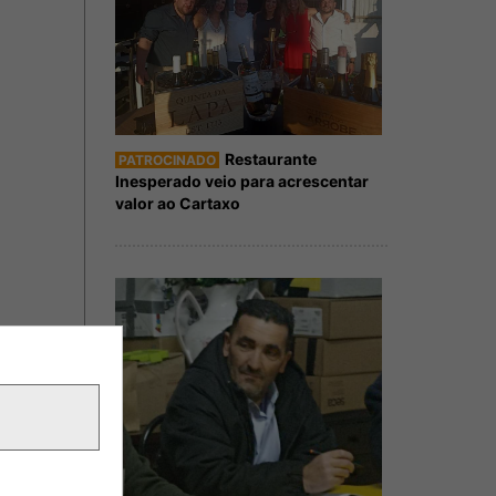
Restaurante
PATROCINADO
Inesperado veio para acrescentar
valor ao Cartaxo