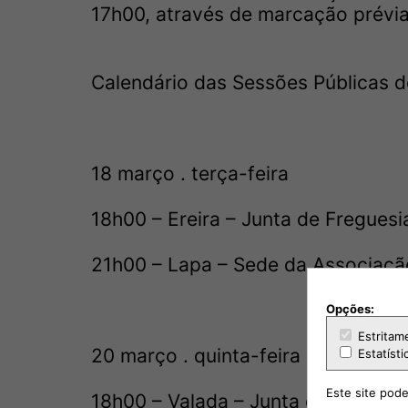
17h00, através de marcação prévia
Calendário das Sessões Públicas 
18 março . terça-feira
18h00 – Ereira – Junta de Freguesi
21h00 – Lapa – Sede da Associaçã
Opções:
Estritam
20 março . quinta-feira
Estatísti
Este site pode
18h00 – Valada – Junta de Fregues