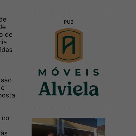
 de
PUB
de
o de
cia
cidas
 são
 e
posta
a no
 às