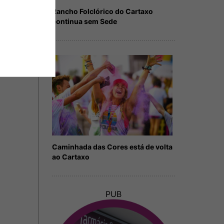
Rancho Folclórico do Cartaxo
continua sem Sede
Caminhada das Cores está de volta
ao Cartaxo
PUB