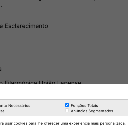
.
de Esclarecimento
a
o Filarmónica União Lapense
ente Necessários
Funções Totais
cas
Anúncios Segmentados
rá usar cookies para lhe oferecer uma experiência mais personalizada.
ia