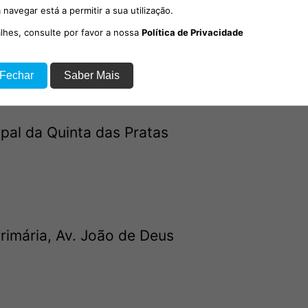
 navegar está a permitir a sua utilização.
ial, Cultural e Recreativo de Vale da Pedra
alhes, consulte por favor a nossa
Política de Privacidade
 Fechar
Saber Mais
pal da Quinta das Pratas
rimária, Av. João de Deus