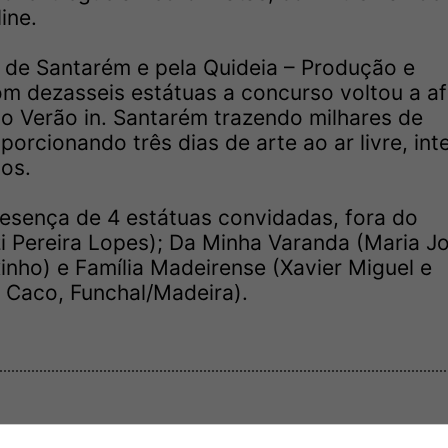
ine.
 de Santarém e pela Quideia – Produção e
om dezasseis estátuas a concurso voltou a af
 Verão in. Santarém trazendo milhares de
oporcionando três dias de arte ao ar livre, in
os.
esença de 4 estátuas convidadas, fora do
i Pereira Lopes); Da Minha Varanda (Maria J
inho) e Família Madeirense (Xavier Miguel e
o Caco, Funchal/Madeira).