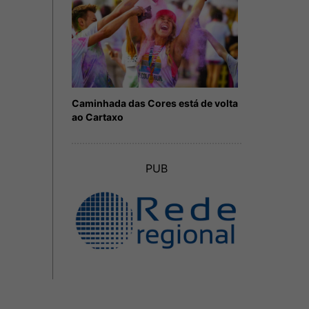
Caminhada das Cores está de volta
ao Cartaxo
PUB