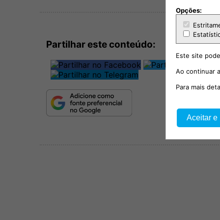
Opções:
Estritam
Estatísti
Partilhar este conteúdo:
Este site pode
Ao continuar a
Para mais det
Aceitar e