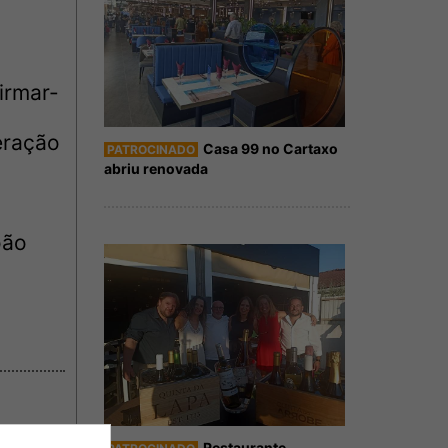
irmar-
teração
Casa 99 no Cartaxo
PATROCINADO
abriu renovada
oão
Restaurante