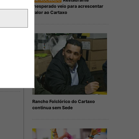
PATROCINADO
Inesperado veio para acrescentar
valor ao Cartaxo
Rancho Folclórico do Cartaxo
continua sem Sede