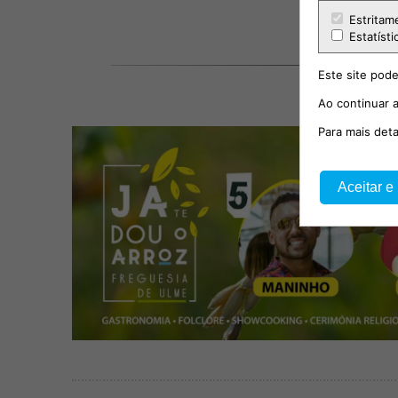
Estritam
Estatísti
Este site pode
Ao continuar a
Para mais det
Aceitar e