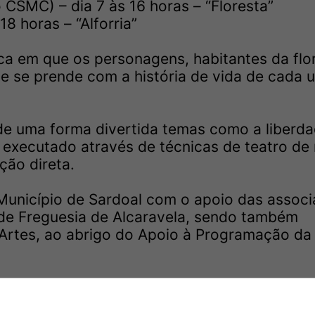
 CSMC) – dia 7 às 16 horas – “Floresta”
18 horas – “Alforria”
ica em que os personagens, habitantes da flo
ue se prende com a história de vida de cada 
 de uma forma divertida temas como a liberda
 executado através de técnicas de teatro de 
ção direta.
 Município de Sardoal com o apoio das assoc
 de Freguesia de Alcaravela, sendo também
 Artes, ao abrigo do Apoio à Programação da