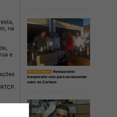
resta,
um, na
de,
rua e
Restaurante
PATROCINADO
iações
Inesperado veio para acrescentar
valor ao Cartaxo
 RTCP.