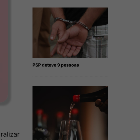
PSP deteve 9 pessoas
alizar