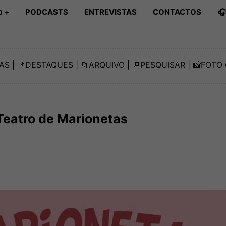
PODCASTS
ENTREVISTAS
CONTACTOS

 +
AS
| 📌
DESTAQUES
| 📁
ARQUIVO
| 🔎
PESQUISAR
| 📸
FOTO 
Teatro de Marionetas