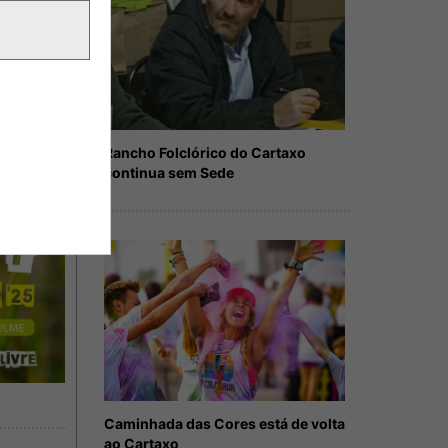
Rancho Folclórico do Cartaxo
continua sem Sede
Caminhada das Cores está de volta
ao Cartaxo