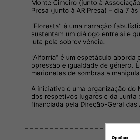
Monte Cimeiro (junto à Associação
Presa (junto à AR Presa) – dia 7 às 
“Floresta” é uma narração fabulíst
sustentam um diálogo entre si e q
luta pela sobrevivência.
“Alforria” é um espetáculo aborda
opressão e igualdade de género. É
marionetas de sombras e manipula
A iniciativa é uma organização do
dos respetivos lugares e da Junta
financiada pela Direção-Geral das
Opções: