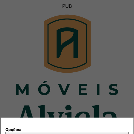
PUB
Opções: