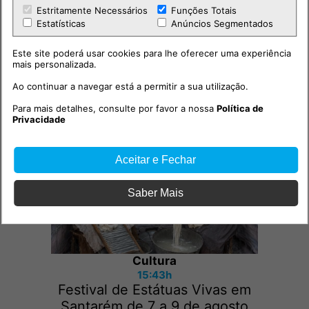
Estritamente Necessários
Funções Totais
Estatísticas
Anúncios Segmentados
Este site poderá usar cookies para lhe oferecer uma experiência
mais personalizada.
Ao continuar a navegar está a permitir a sua utilização.
Outras notícias
Para mais detalhes, consulte por favor a nossa
Política de
Privacidade
Aceitar e Fechar
Saber Mais
Cultura
15:43h
Festival de Estátuas Vivas em
Santarém de 7 a 9 de agosto