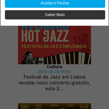
Aceitar e Fechar
Outras notícias
Saber Mais
Cultura
2026-08-06 18:12h
Festival de Jazz em Lisboa
recebe novo concerto gratuito,
esta S...