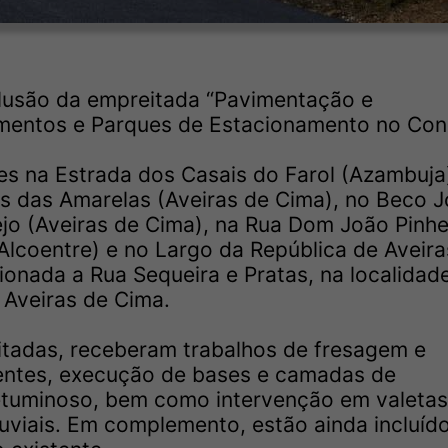
clusão da empreitada “Pavimentação e
mentos e Parques de Estacionamento no Con
es na Estrada dos Casais do Farol (Azambuja
is das Amarelas (Aveiras de Cima), no Beco 
ejo (Aveiras de Cima), na Rua Dom João Pinhe
Alcoentre) e no Largo da República de Aveira
cionada a Rua Sequeira e Pratas, na localidad
 Aveiras de Cima.
litadas, receberam trabalhos de fresagem e
entes, execução de bases e camadas de
etuminoso, bem como intervenção em valetas
viais. Em complemento, estão ainda incluíd