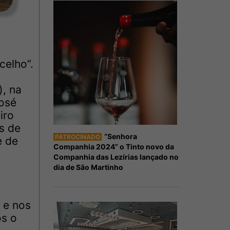
celho”.
), na
José
iro
s de
“Senhora
PATROCINADO
e de
Companhia 2024” o Tinto novo da
Companhia das Lezírias lançado no
dia de São Martinho
 e nos
os o