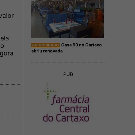
valor
ela
do
Casa 99 no Cartaxo
PATROCINADO
abriu renovada
agora
PUB