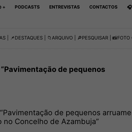
PODCASTS
ENTREVISTAS
CONTACTOS

 +
AS
| 📌
DESTAQUES
| 📁
ARQUIVO
| 🔎
PESQUISAR
| 📸
FOTO 
a “Pavimentação de pequenos
a “Pavimentação de pequenos arruame
o no Concelho de Azambuja”