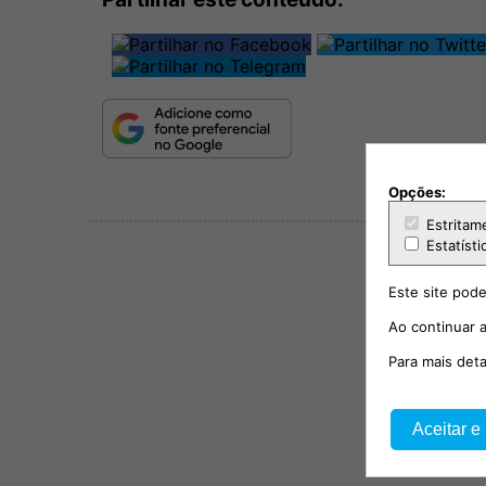
Opções:
Estritam
Estatísti
Este site pode
Ao continuar a
Para mais det
Aceitar e