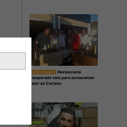
Restaurante
PATROCINADO
Inesperado veio para acrescentar
valor ao Cartaxo