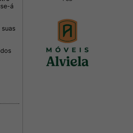
-se-á
 suas
odos