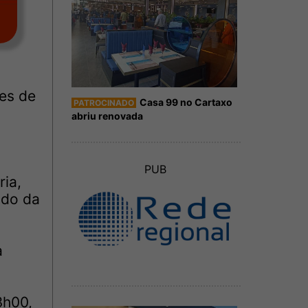
es de
Casa 99 no Cartaxo
PATROCINADO
abriu renovada
PUB
ria,
odo da
a
3h00,