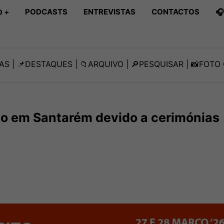
PODCASTS
ENTREVISTAS
CONTACTOS

 +
AS
| 📌
DESTAQUES
| 📁
ARQUIVO
| 🔎
PESQUISAR
| 📸
FOTO 
to em Santarém devido a cerimónias