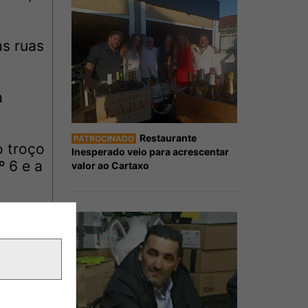
as ruas
a
Restaurante
PATROCINADO
o troço
Inesperado veio para acrescentar
º 6 e a
valor ao Cartaxo
3h00,
a Rua