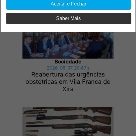
Aceitar e Fechar
Saber Mais
Sociedade
2026-08-07 20:47h
Reabertura das urgências
obstétricas em Vila Franca de
Xira