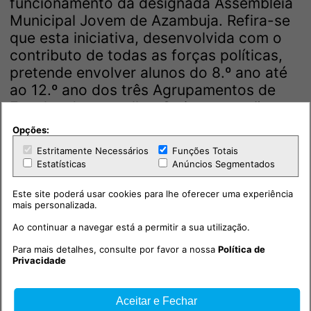
funcionamento da designada Assembleia
Municipal Jovem de Azambuja. Refira-se
que esta iniciativa, desenvolvida com o
contributo de todas as forças políticas,
pretende envolver alunos do 8.º ano até
ao 12.º ano dos três Agrupamentos de
Escolas do concelho. Os jovens terão
oportunidade de apresentar ideias,
Opções:
discutir temas que incidem sobre o seu
Estritamente Necessários
Funções Totais
município e acompanhar de forma mais
Estatísticas
Anúncios Segmentados
próxima o funcionamento dos órgãos
autárquicos.
Este site poderá usar cookies para lhe oferecer uma experiência
mais personalizada.
Ao continuar a navegar está a permitir a sua utilização.
Para mais detalhes, consulte por favor a nossa
Política de
Privacidade
Aceitar e Fechar