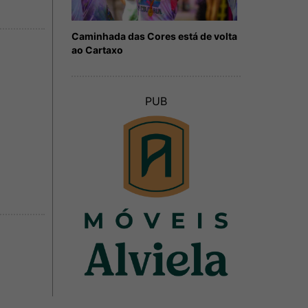
Caminhada das Cores está de volta
ao Cartaxo
PUB