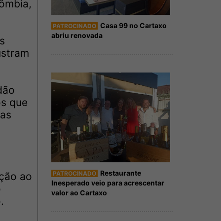
lômbia,
Casa 99 no Cartaxo
PATROCINADO
abriu renovada
s
ustram
dão
os que
mas
Restaurante
PATROCINADO
nção ao
Inesperado veio para acrescentar
o
valor ao Cartaxo
.