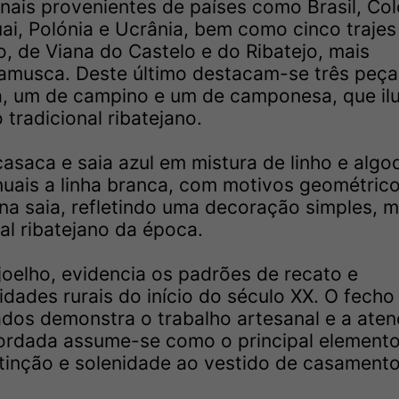
onais provenientes de países como Brasil, Co
guai, Polónia e Ucrânia, bem como cinco trajes
, de Viana do Castelo e do Ribatejo, mais
amusca. Deste último destacam-se três peça
a, um de campino e um de camponesa, que il
tradicional ribatejano.
asaca e saia azul em mistura de linho e algo
uais a linha branca, com motivos geométric
na saia, refletindo uma decoração simples, 
al ribatejano da época.
joelho, evidencia os padrões de recato e
dades rurais do início do século XX. O fecho
dos demonstra o trabalho artesanal e a ate
bordada assume-se como o principal element
stinção e solenidade ao vestido de casamento