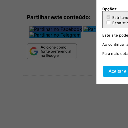
Opções:
Partilhar este conteúdo:
Estritam
Estatísti
Este site pode
Ao continuar a
Para mais det
Aceitar e