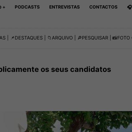
PODCASTS
ENTREVISTAS
CONTACTOS

 +
AS
| 📌
DESTAQUES
| 📁
ARQUIVO
| 🔎
PESQUISAR
| 📸
FOTO 
blicamente os seus candidatos