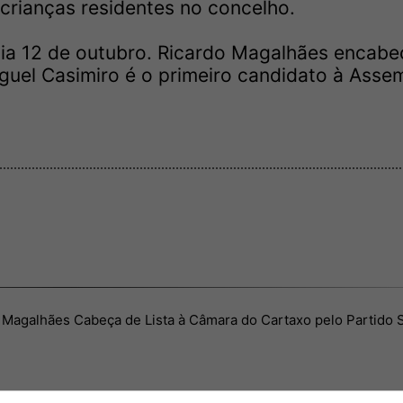
crianças residentes no concelho.
dia 12 de outubro. Ricardo Magalhães encabe
guel Casimiro é o primeiro candidato à Asse
 Magalhães Cabeça de Lista à Câmara do Cartaxo pelo Partido S