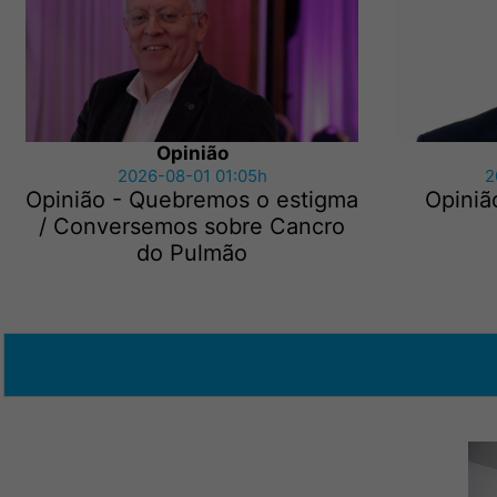
Opinião
2026-08-01 01:05h
2
Opinião - Quebremos o estigma
Opiniã
/ Conversemos sobre Cancro
do Pulmão