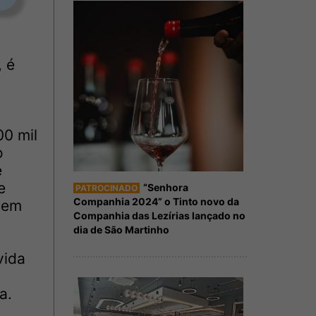
, é
0 mil
o
e
e
“Senhora
PATROCINADO
Companhia 2024” o Tinto novo da
 em
Companhia das Lezírias lançado no
dia de São Martinho
vida
a.