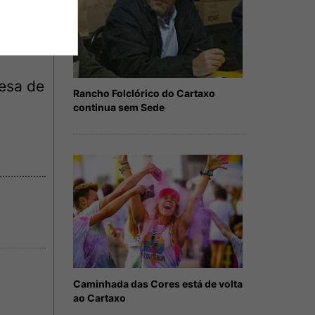
tão o
edidas
uesa de
Rancho Folclórico do Cartaxo
continua sem Sede
Caminhada das Cores está de volta
ao Cartaxo