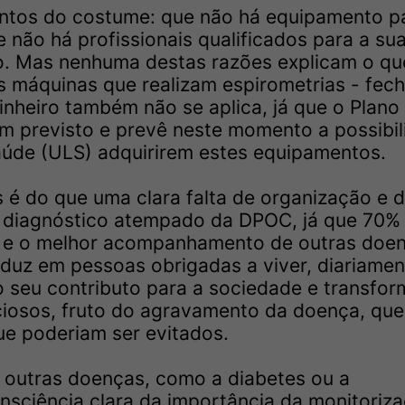
entos do costume: que não há equipamento p
e não há profissionais qualificados para a su
ão. Mas nenhuma destas razões explicam o qu
s máquinas que realizam espirometrias - fec
nheiro também não se aplica, já que o Plano
em previsto e prevê neste momento a possibi
aúde (ULS) adquirirem estes equipamentos.
 é do que uma clara falta de organização e 
 diagnóstico atempado da DPOC, já que 70%
, e o melhor acompanhamento de outras doe
raduz em pessoas obrigadas a viver, diariamen
 o seu contributo para a sociedade e transfo
iosos, fruto do agravamento da doença, que
ue poderiam ser evitados.
 outras doenças, como a diabetes ou a
nsciência clara da importância da monitoriza