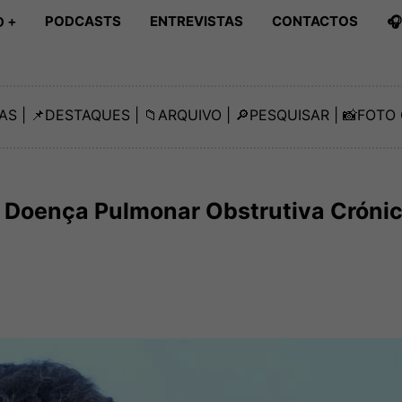
PODCASTS
ENTREVISTAS
CONTACTOS

 +
AS
| 📌
DESTAQUES
| 📁
ARQUIVO
| 🔎
PESQUISAR
| 📸
FOTO 
a Doença Pulmonar Obstrutiva Cróni