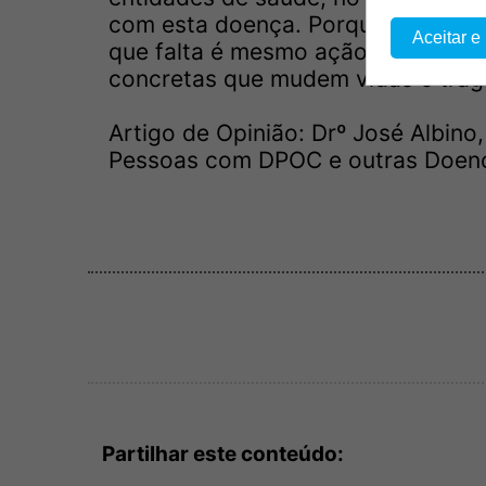
com esta doença. Porque se não exi
Aceitar e
que falta é mesmo ação e coorde
concretas que mudem vidas e trag
Artigo de Opinião: Drº José Albin
Pessoas com DPOC e outras Doença
Partilhar este conteúdo: