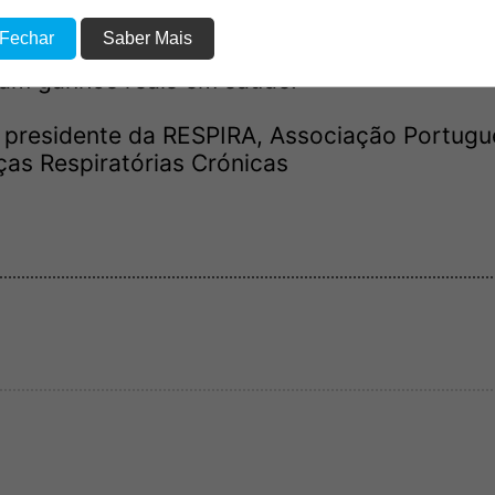
ste falta de meios, nem falta de verbas, en
 Fechar
Saber Mais
nação, para transformar compromissos em m
am ganhos reais em saúde.
o, presidente da RESPIRA, Associação Portug
s Respiratórias Crónicas