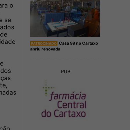
ara o
a
e se
hados
 de
lidade
Casa 99 no Cartaxo
PATROCINADO
abriu renovada
de
 dos
PUB
nças
te,
rmadas
ção,